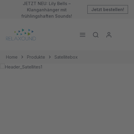
JETZT NEU: Lily Bells –
inhalt springen
Klanganhänger mit
Jetzt bestellen!
frühlingshaften Sounds!
Home
Produkte
Satellitebox
Pure Sounds
für Dich
Die Relaxound
Satelliteboxen