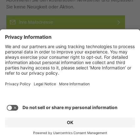
Sie keine Neuigkeit oder Aktion.
E-Mail-Adresse*
Ich habe die
Datenschutzbestimmungen
zur Kenntnis
genommen und die
AGB
gelesen und bin mit ihnen
einverstanden.
Service-Hotline
Info
Folge uns
Sicher Einkaufen
Bestellung widerrufen